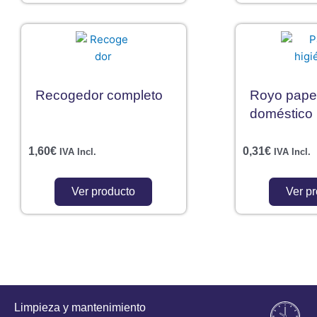
Recogedor completo
Royo papel
doméstico
1,60
€
0,31
€
IVA Incl.
IVA Incl.
Ver producto
Ver p
Limpieza y mantenimiento