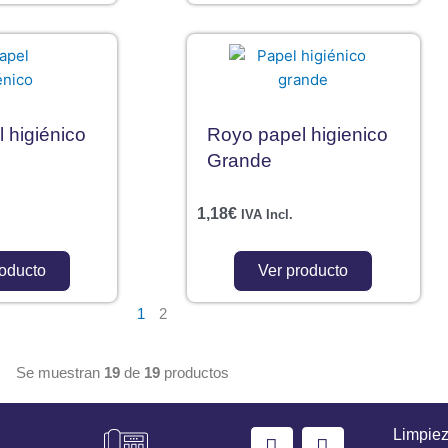
 higiénico
Royo papel higienico
Grande
1,18
€
IVA Incl.
roducto
Ver producto
1
2
Se muestran
19
de
19
productos
F
I
Limpiez