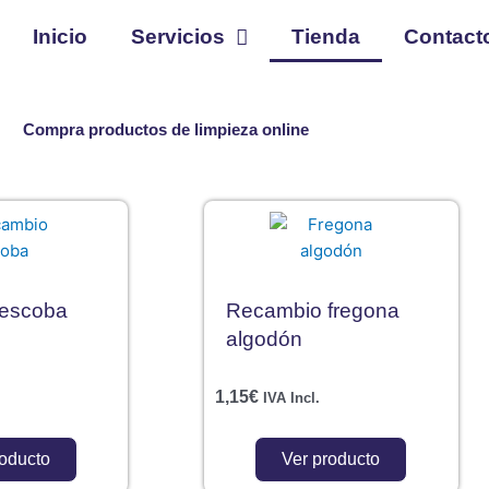
Inicio
Servicios
Tienda
Contact
Compra productos de limpieza online
Página
Página
escoba
Recambio fregona
algodón
1,15
€
IVA Incl.
roducto
Ver producto