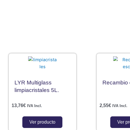
Ir
al
contenido
LYR Multiglass
Recambio 
limpiacristales 5L.
13,76
€
2,55
€
IVA Incl.
IVA Incl.
Ver producto
Ver p