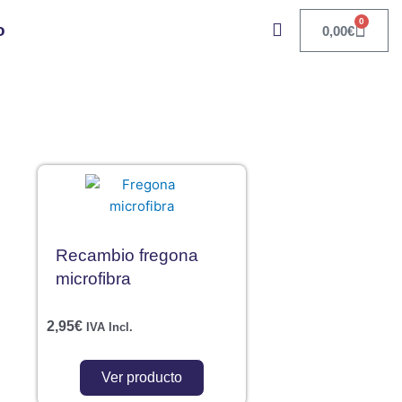
0
Carri
o
0,00
€
Recambio fregona
microfibra
2,95
€
IVA Incl.
Ver producto